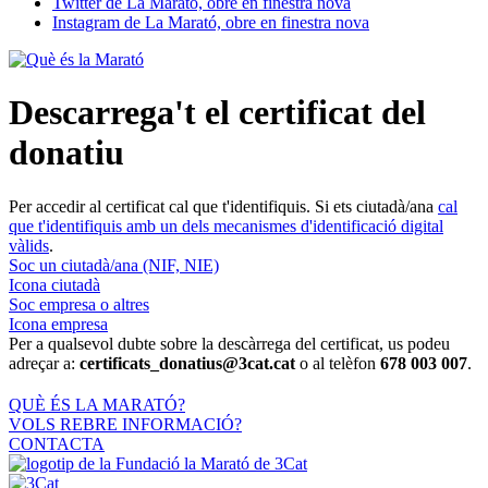
Twitter de La Marató, obre en finestra nova
Instagram de La Marató, obre en finestra nova
Descarrega't el certificat del
donatiu
Per accedir al certificat cal que t'identifiquis. Si ets ciutadà/ana
cal
que t'identifiquis amb un dels mecanismes d'identificació digital
vàlids
.
Soc un ciutadà/ana (NIF, NIE)
Icona ciutadà
Soc empresa o altres
Icona empresa
Per a qualsevol dubte sobre la descàrrega del certificat, us podeu
adreçar a:
certificats_donatius@3cat.cat
o al telèfon
678 003 007
.
QUÈ ÉS LA MARATÓ?
VOLS REBRE INFORMACIÓ?
CONTACTA