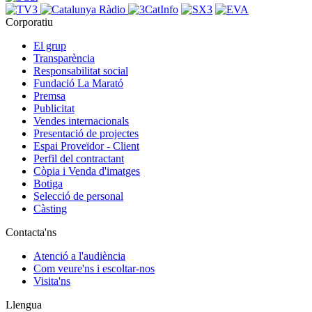
Corporatiu
El grup
Transparència
Responsabilitat social
Fundació La Marató
Premsa
Publicitat
Vendes internacionals
Presentació de projectes
Espai Proveïdor - Client
Perfil del contractant
Còpia i Venda d'imatges
Botiga
Selecció de personal
Càsting
Contacta'ns
Atenció a l'audiència
Com veure'ns i escoltar-nos
Visita'ns
Llengua